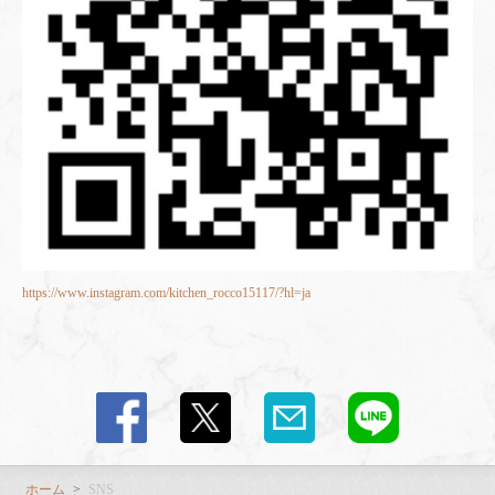
https://www.instagram.com/kitchen_rocco15117/?hl=ja
ホーム
SNS