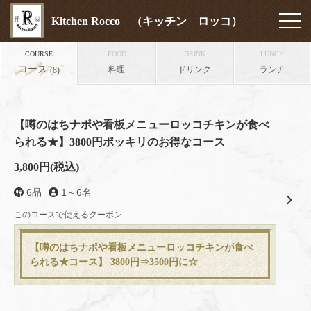
Kitchen Rocco （キッチン ロッコ）
COURSE
FOOD
DRINK
LUNCH
コース
料理
ドリンク
ランチ
(8)
【噂のはちナポや看板メニューロッコチキンが食べ
られる★】3800円ポッキリのお得なコース
3,800円
(税込)
6品
1～6名
このコースで使えるクーポン
【噂のはちナポや看板メニューロッコチキンが食べ
られる★コース】 3800円⇒3500円に☆