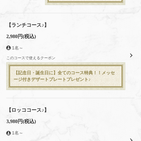
【ランチコース♪】
2,980円
(税込)
1名～
このコースで使えるクーポン
この店舗情報をシェアする
【記念日・誕生日に】全てのコース特典！！メッセ
コース | Kitchen Rocco （キッチン ロッコ）
ージ付きデザートプレートプレゼント♪
東京都八王子市子安町３‐8‐10
https://kitchenrocco.owst.jp/courses
お店情報をコピー
【ロッココース♪】
3,980円
(税込)
1名～