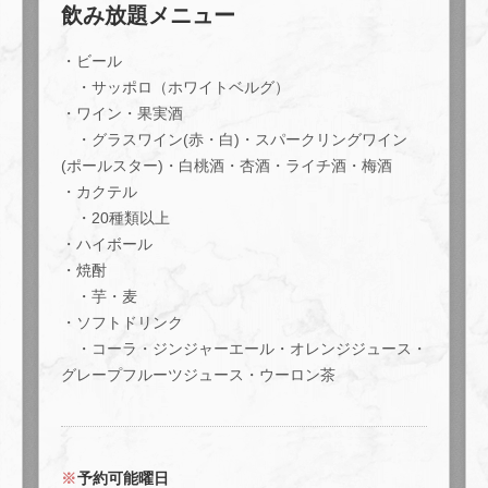
飲み放題メニュー
・ビール
・サッポロ（ホワイトベルグ）
・ワイン・果実酒
・グラスワイン(赤・白)・スパークリングワイン
(ポールスター)・白桃酒・杏酒・ライチ酒・梅酒
・カクテル
・20種類以上
・ハイボール
・焼酎
・芋・麦
・ソフトドリンク
・コーラ・ジンジャーエール・オレンジジュース・
グレープフルーツジュース・ウーロン茶
この店舗情報をシェアする
【2時間飲み放題付き♪】パーティーコース | Kitchen
Rocco （キッチン ロッコ）
予約可能曜日
東京都八王子市子安町３‐8‐10