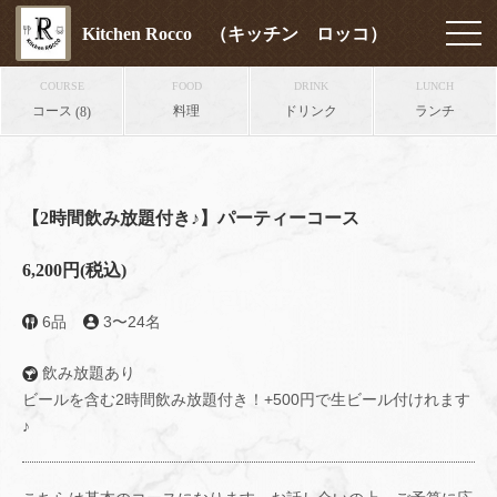
Kitchen Rocco （キッチン ロッコ）
COURSE
FOOD
DRINK
LUNCH
コース
料理
ドリンク
ランチ
(8)
【2時間飲み放題付き♪】パーティーコース
6,200円
(税込)
6品
3〜24名
飲み放題あり
ビールを含む2時間飲み放題付き！+500円で生ビール付けれます
♪