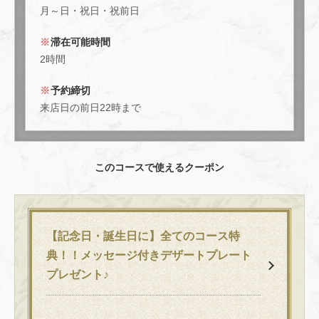
月～日・祝日・祝前日
https://kitchenrocco.owst.jp/courses/208856360
滞在可能時間
お店情報をコピー
2時間
予約締切
来店日の前日22時まで
閉じる
このコースで使えるクーポン
【記念日・誕生日に】全てのコース特
典！！メッセージ付きデザートプレート
プレゼント♪