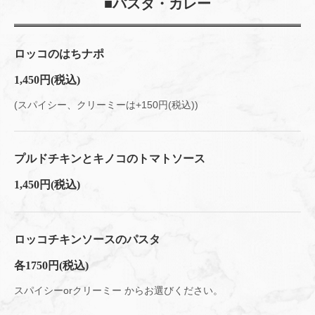
■パスタ・カレー
ロッコのはちナポ
1,450円
(税込)
(スパイシー、クリーミーは+150円(税込))
プルドチキンとキノコのトマトソース
この店舗情報をシェアする
1,450円
(税込)
テイクアウト | Kitchen Rocco （キッチン ロッコ）
東京都八王子市子安町３‐8‐10
https://kitchenrocco.owst.jp/takeouts
ロッコチキンソースのパスタ
各1750円(税込)
お店情報をコピー
スパイシーorクリーミー からお選びください。