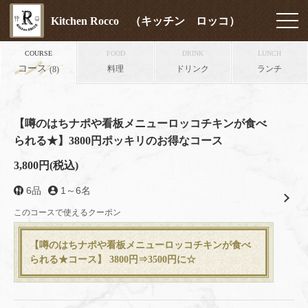
Kitchen Rocco （キッチン ロッコ）
COURSE
FOOD
DRINK
LUNCH
コース
料理
ドリンク
ランチ
(8)
【噂のはちナポや看板メニューロッコチキンが食べ
られる★】3800円ポッキリのお得なコース
3,800円
(税込)
6品
1～6名
このコースで使えるクーポン
【噂のはちナポや看板メニューロッコチキンが食べ
られる★コース】 3800円⇒3500円に☆