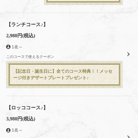
【ランチコース♪】
2,980円
(税込)
1名～
このコースで使えるクーポン
この店舗情報をシェアする
【記念日・誕生日に】全てのコース特典！！メッセ
コース | Kitchen Rocco （キッチン ロッコ）
ージ付きデザートプレートプレゼント♪
東京都八王子市子安町３‐8‐10
https://kitchenrocco.owst.jp/courses
お店情報をコピー
【ロッココース♪】
3,980円
(税込)
1名～